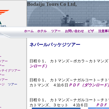
Bodaiju Tours Co Ltd,
ホーム
ホテル
ツアー
お問い合わせ
ビザ
注意事
ネパールパッケジツアー
ー
日程０１, カトマンズ～ポカラ～カトマンズ
ツアー
アー
ンロード）
ッチイグツアー
アー
ツアー
日程０１, カトマンズ～ナガルコート～チト
ージ
ツアー
カトマンズ ４泊６日
ＰＤＦ（ダウンロード
日程０１, カトマンズ～ナガルコート～チト
カトマンズ、３セット ４泊６日
ＰＤＦ
ー