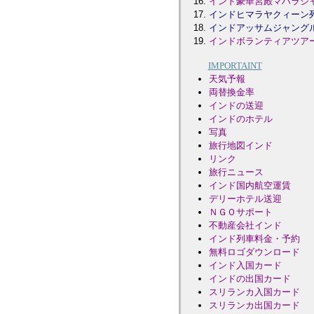
インド豪華宮殿マハラジ
インドヒマラヤクィーン
インドアッサムジャング
インドボランティアツア
IMPORTAINT
天気予報
両替換金率
インドの
送迎
インドのホテル
写真
旅行地図
インド
リンク
旅行ニュース
インド国内航空運賃
デリーホテル送迎
ＮＧＯサポート
不動産会社インド
インド列車料金・予約
無料ロゴダウンロード
インド入国カード
インドの出国カード
スリランカ入国カード
スリランカ出国カード