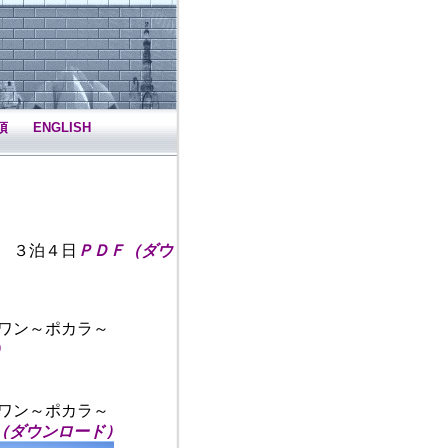
項
ENGLISH
 ３泊４日
ＰＤＦ（ダウ
ワン～ポカラ～
）
ワン～ポカラ～
（ダウンロード）