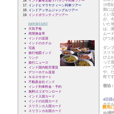
インド豪華宮殿マハラジャ列車ツアー
10世
インドヒマラヤクィーン列車ツアー
期に
インドアッサムジャングルツアー
とい
インドボランティアツアー
が、
IMPORTAINT
いた
天気予報
は、灌
両替換金率
ムー
インドの
送迎
びつ
インドのホテル
ダン
写真
スリ
旅行地図
インド
び上
リンク
って
旅行ニュース
バー
インド国内航空運賃
や、
デリーホテル送迎
程で
ＮＧＯサポート
不動産会社インド
宿泊
インド列車料金・予約
無料ロゴダウンロード
インド入国カード
4日目
インドの出国カード
ホテ
スリランカ入国カード
費用
スリランカ出国カード
・旅程
熱帯