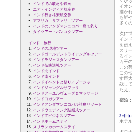
くか
インドでの取材や映画
イオ
エア・インディア航空券
描かれ
インド行き格安航空券
も鮮
アフリカ サファリ ツアー
多く
インドのアンダマンニコバー島で釣り
タイツアー・バンコクツアー
次に
イン
インド 旅行
を伝え
インドの現地ツアー
スリ
インドゴールデントライアングルツアー
るイ
インドラジャスタンツアー
カ王
インド仏跡巡礼ツアー
この
インド北インド
この
インド南インド
す巨
インドイベントと祭り／プージャ
残し
インドジャングルサファリ
たえ
インドアーユルヴェーダ＆マッサージ
インドヨガツアー
宿泊
インドアンダマンニコバル諸島リゾート
インドウェディング結婚式ツアー
インドITビジネスツアー
3日目(
ホテ
インドホームスティ
スリランカホームステイ
ポロ