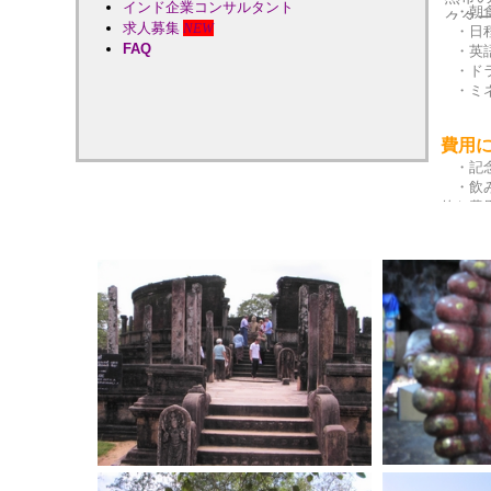
インド企業コンサルタント
・朝
クタ
求人募集
NEW
・日程
ーユ
FAQ
・英語
グ、
・ドラ
・ミネ
象の
コロ
費用
・記
夕方
・飲み
日本
的な費
****
・航