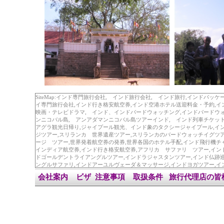
SiteMap:インド専門旅行会社, インド旅行会社, インド旅行,インドパ
イ専門旅行会社,インド行き格安航空券,インド空港ホテル送迎料金・予約,イ
映画・テレビドラマ, インド、インドバードウォッチング,インドバードウ
ンニコバル島, アンアダマンニコバル島ツアーインド, インド列車チケット
アグラ観光日帰り,ジャイプール観光、インド象のタクシージャイプール,イ
ジツアー,スリランカ 世界遺産ツアー,スリランカのバードウォッチイグツ
ージ ツアー,世界発着航空券の発券,世界各国のホテル手配,インド飛行機チ
インディア航空券,インド行き格安航空券,アフリカ サファリ ツアー,イン
ドゴールデントライアングルツアー,インドラジャスタンツアー,インド仏跡巡
ングルサファリ,インドアーユルヴェーダ＆マッサージ,インドヨガツアー,イ
ツアー,インドホームスティ,インド豪華宮殿マハラジャ列車ツアー,インドヒ
会社案内
ビザ
注意事項
取扱条件
旅行代理店の皆
天気予報,両替換金率,インドの送迎,インドのホテル,インド世界産写真,イン
サポートインド,不動産会社インド ,インド列車料金・予約,無料ロゴダウン