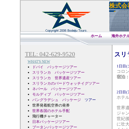
株式会
ズ
ホーム
海外ホテ
TEL: 042-629-9520
スリ
WHAT'S NEW
1日目(
ドバイ パッケージツアー
コロ
スリランカ パッケージツアー
宿泊
スリランカ 世界遺産ツアー
スリランカのバードウォッチイグツアー
ネパール パッケージツアー
2日目
モルディブ パッケージツアー
ホテ
バングラデシュ パッケージ
ツアー
世界発着航空券の発券
世界
世界各国のホテル手配
ジャ
飛行機チャーター
世紀
日本パッケージツアー
に壮
ブータンパッケージツアー